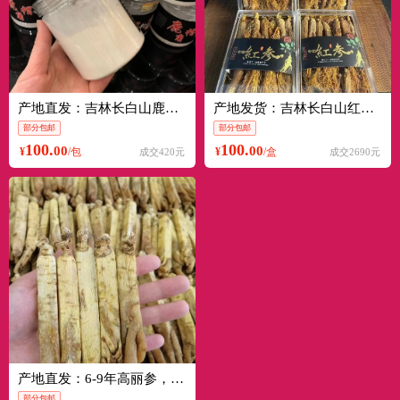
产地直发：吉林长白山鹿托盘粉，鹿角帽粉
产地发货：吉林长白山红参，无糖红参，边条参，足干参
部分包邮
部分包邮
100.
100.
00
00
¥
/包
¥
/盒
成交420元
成交2690元
产地直发：6-9年高丽参，黄马褂，老手艺加工，无糖！
部分包邮