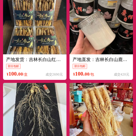
产地发货：吉林长白山红参，无糖红参，边条参，足干参
产地直发：吉林长白山鹿托盘粉，鹿角帽粉
部分包邮
部分包邮
100.
100.
00
00
¥
/盒
¥
/包
成交2690元
成交420元