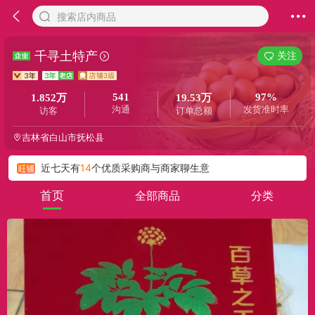
搜索店内商品
千寻土特产
关注
541
97%
1.852万
19.53万
沟通
发货准时率
访客
订单总额
吉林省白山市抚松县
今天
周江*****
与商家聊生意
近期商家累计交易
195300
元
近七天有
14
个优质采购商与商家聊生意
全部商品
分类
首页