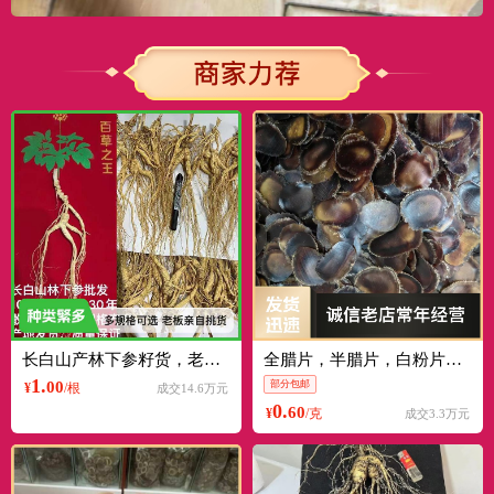
长白山产林下参籽货，老山参，15-30年，散称，整根，可礼盒
全腊片，半腊片，白粉片，红粉片，骨片，残片，梅花鹿整根优惠出
1.
00
部分包邮
¥
/根
成交14.6万元
0.
60
¥
/克
成交3.3万元