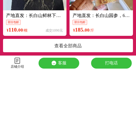
产地直发：长白山鲜林下参，籽货年份高，参形漂亮，营养价值高！
产地直发：长白山园参，6年原皮生晒高含量无磺，新鲜上市！
部分包邮
部分包邮
110.
185.
00
00
¥
/根
¥
/斤
成交1090元
查看全部商品
客服
打电话
店铺介绍