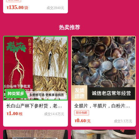
135.
00
¥
/袋
成交2840元
热卖推荐
长白山产林下参籽货，老山参，15-30年，散称，整根，可礼盒
全腊片，半腊片，白粉片，红粉片，骨片，残片，梅花鹿整根优惠出
1.
00
部分包邮
¥
/根
成交14.6万元
0.
60
¥
/克
成交3.3万元