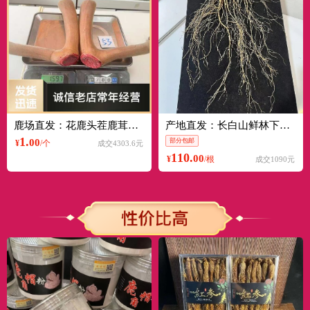
鹿场直发：花鹿头茬鹿茸，鲜鹿茸片，怪角，帝王套等鹿产品批发
产地直发：长白山鲜林下参，籽货年份高，参形漂亮，营养价值高！
1.
00
部分包邮
¥
/个
成交4303.6元
110.
00
¥
/根
成交1090元